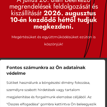
megrendelések feldolgozását és
kiszállítását
2026. augusztus
10-én kezdődő héttől tudjuk
megkezdeni.
Több üzleti terület közül a virágföld üzletág 20 éve
foglalkozik közép-felső kategóriás termesztőközegek
Megértésüket és együttműködésüket ezúton is
gyártásával és értékesítésével.
köszönjük!
Menüpontok
Termékkategóriák
Kezdőlap
Tek-Land termékeink
Bemutatkozás
Landforce termékeink
Fontos számunkra az Ön adatainak
Termékeink
Dr.Soil termékeink
védelme
Kertészeti blog
Big-bag
Sütiket használunk a böngészési élmény fokozása,
Kapcsolat
személyre szabott hirdetések vagy tartalom
megjelenítése és forgalmunk elemzése céljából. Az
Kapcsolat
"Összes elfogadása" gombra kattintva Ön beleegyezik
Talajerőgazdálkodási Kft.