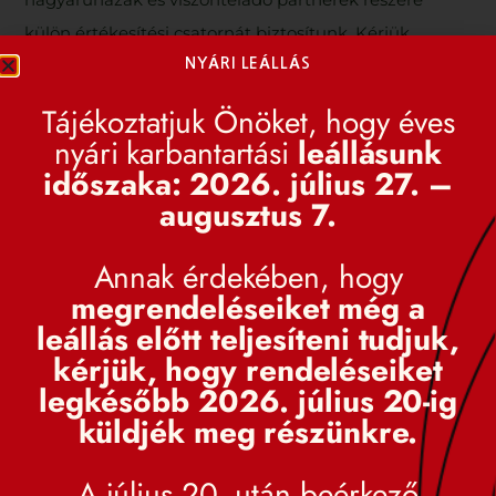
külön értékesítési csatornát biztosítunk. Kérjük,
Felhasználónév vagy Email cím
*
NYÁRI LEÁLLÁS
hívja:
+36 30 597 2656
Tájékoztatjuk Önöket, hogy éves
Böngészek tovább
Jelszó
*
nyári karbantartási
leállásunk
Viszonteladó vagyok, érdeklődöm
időszaka: 2026. július 27. –
Viszonteladó vagyok, rendelek/regisztrálok
augusztus 7.
Emlékezz rám
Annak érdekében, hogy
megrendeléseiket még a
Belépés
leállás előtt teljesíteni tudjuk,
kérjük, hogy rendeléseiket
Elfelejtett jelszó?
legkésőbb 2026. július 20-ig
küldjék meg részünkre.
A július 20. után beérkező