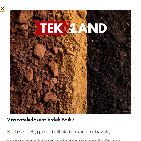
Viszonteladóként érdeklődik?
Kertészetek, gazdaboltok, barkácsáruházak,
nagyáruházak és viszonteladó partnerek részére