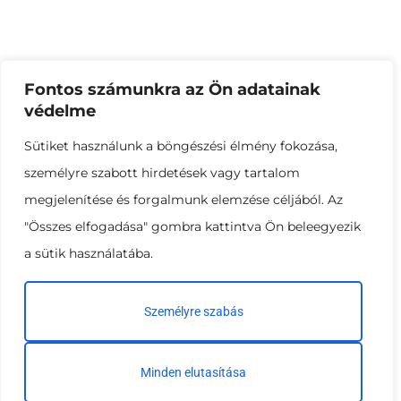
Menüpontok
Termékkategóriák
Kezdőlap
Tek-Land termékeink
Bemutatkozás
Landforce termékeink
Fontos számunkra az Ön adatainak
Termékeink
Dr.Soil termékeink
védelme
Kertészeti blog
Big-bag
Sütiket használunk a böngészési élmény fokozása,
Kapcsolat
személyre szabott hirdetések vagy tartalom
megjelenítése és forgalmunk elemzése céljából. Az
Kapcsolat
"Összes elfogadása" gombra kattintva Ön beleegyezik
Talajerőgazdálkodási Kft.
a sütik használatába.
8500 Pápa, Szabó Dezső utca 50.
+36 30 597 2656
viragfold@talajero.hu
Személyre szabás
Minden elutasítása