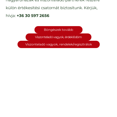
külön értékesítési csatornát biztosítunk. Kérjük,
hívja:
+36 30 597 2656
Böngészek tovább
KEVESEBB
Viszonteladó vagyok, érdeklődöm
GYOMLÁLÁS,
Viszonteladó vagyok, rendelek/regisztrálok
EGÉSZSÉGESEBB
KERT
A szalmamulcs természetes takaróként segít
megőrizni a talaj nedvességét, visszaszorítja a
gyomokat és védi a növények gyökérzetét a nyári
hőségtől. Lebomlása során javítja a talaj szerkezetét és