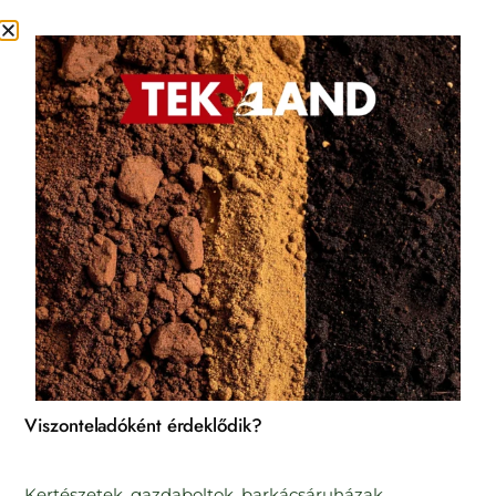
Kezdőlap
/
Dr.Soil
/ Dr.Soil Folyékony szerves trágya tűlevelűek számára, 1 liter
Dr.Soil Folyékony szerves trágya
Viszonteladóként érdeklődik?
tűlevelűek számára, 1 liter
Kertészetek, gazdaboltok, barkácsáruházak,