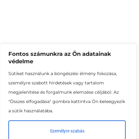
Talajerőgazdálkodási Kft.
8500 Pápa, Szabó Dezső utca 50.
+36 30 597 2656
viragfold@talajero.hu
Fontos számunkra az Ön adatainak
védelme
© 2023 Tekland. Minden jog fenntartva.
Sütiket használunk a böngészési élmény fokozása,
Általános Szerződési Feltételek
Adatkezelési tájékoztató
személyre szabott hirdetések vagy tartalom
Cookie nyilatkozat
megjelenítése és forgalmunk elemzése céljából. Az
"Összes elfogadása" gombra kattintva Ön beleegyezik
a sütik használatába.
Személyre szabás