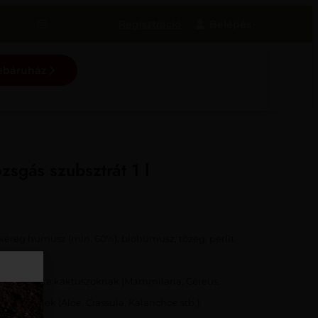
Regisztráció
webáruház
zsgás szubsztrát 1 l
kéreg humusz (min. 60%), biohumusz, tőzeg, perlit
ot biztosít a kaktuszoknak (Mammilaria, Cereus,
vényeknek (Aloe, Crassula, Kalanchoe stb.):