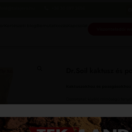
fold@talajero.hu
+36 30 597 2656
or
Kertészeti blog
Bemutatkozás
Kapcsolat
Viszonteladói 
Dr.Soil kaktusz és po
Kaktuszokhoz és pozsgásokhoz
Összetétel: kiváló minőségű fenyő
és szerves anyagok (30%)
Ez a receptúra tökéletes tápanyag
Gymnocalycium stb.) és pozsgás nö