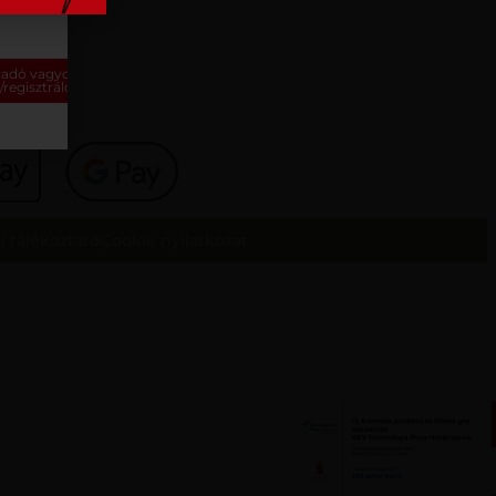
ladó vagyok,
/regisztrálok
i tájékoztató
Cookie nyilatkozat