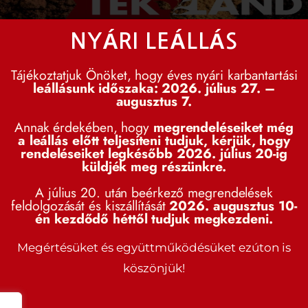
biztosítja a gyökérzet maximális l
elvezetését, természetes tápanyag
NYÁRI LEÁLLÁS
gyökerek egészséges növekedését
Tájékoztatjuk Önöket, hogy éves nyári karbantartási
leállásunk időszaka: 2026. július 27. –
augusztus 7.
Annak érdekében, hogy
megrendeléseiket még
a leállás előtt teljesíteni tudjuk, kérjük, hogy
rendeléseiket legkésőbb 2026. július 20-ig
küldjék meg részünkre.
Menüpontok
Termékkategóriák
A július 20. után beérkező megrendelések
feldolgozását és kiszállítását
2026. augusztus 10-
iszonteladóként érdeklődi
én kezdődő héttől tudjuk megkezdeni.
Kezdőlap
Tek-Land termékeink
Megértésüket és együttműködésüket ezúton is
Bemutatkozás
Landforce termékeink
köszönjük!
Termékeink
Dr.Soil termékeink
tészetek, gazdaboltok, barkácsáruházak, nagyáruház
Kertészeti blog
Big-bag
zonteladó partnerek részére külön értékesítési csator