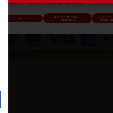
Kapcsolat
tosítunk. Kérjük, hívja:
+36 30 597 2656
Viszonteladó vagyok,
Viszonte
Böngészek tovább
érdeklődöm
rendelek
Általános Szerződési Feltételek
Adatkezelés