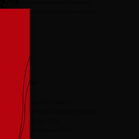
evegőháztartását és a felesleges víz megfelelő
ellátását és immunitását, valamint stimulálja a
.
Kapcsolat
k?
Talajerőgazdálkodási Kft.
8500 Pápa, Szabó Dezső utca 50.
+36 30 597 2656
ak és
viragfold@talajero.hu
nát