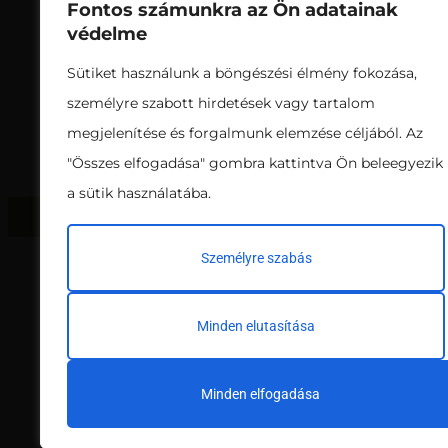
kategóriás termesztőközegek
Fontos számunkra az Ön adatainak
biz
gyártásával és értékesítésével.
védelme
Sütiket használunk a böngészési élmény fokozása,
személyre szabott hirdetések vagy tartalom
megjelenítése és forgalmunk elemzése céljából. Az
"Összes elfogadása" gombra kattintva Ön beleegyezik
a sütik használatába.
© 2023 Tekland. Minden jog fenntartva.
Személyre szabás
Minden elutasítása
Minden elfogadása