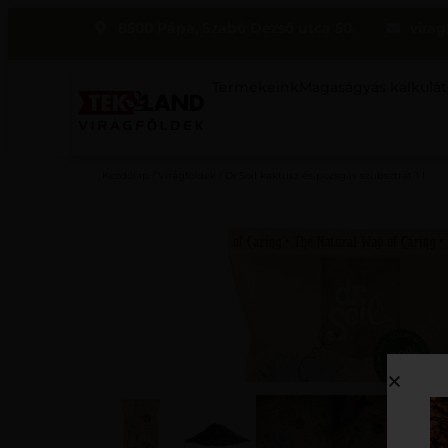
8500 Pápa, Szabó Dezső utca 50.
virag
Termékeink
Magaságyás kalkulát
Kezdőlap
/
Virágföldek
/ Dr.Soil kaktusz és pozsgás szubsztrát 1 l