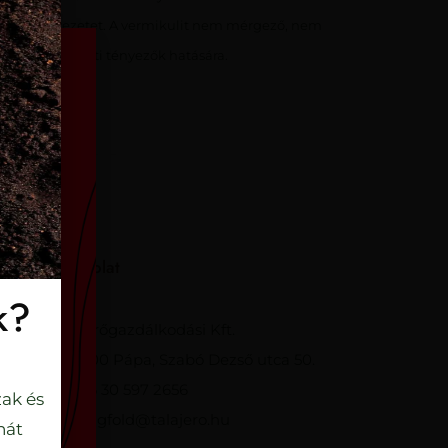
 a környezetet. A vermikulit nem mérgező, nem
külső környezeti tényezők hatására.
Kapcsolat
k?
Talajerőgazdálkodási Kft.
8500 Pápa, Szabó Dezső utca 50.
+36 30 597 2656
ak és
viragfold@talajero.hu
nát