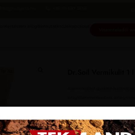
fold@talajero.hu
+36 30 597 2656
or
Kertészeti blog
Bemutatkozás
Kapcsolat
Viszonteladói 
Dr.Soil Vermikulit 1 l
A vermikulitot gyakran használjá
virágföldkeverékeiben, amelyekn
kalciumszükségletük van. Ennek a
visszatartja az öntözésből vagy eső
így azok szükség esetén hozzáfér
vermikulit elősegíti a gyökérlégz