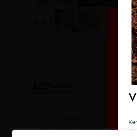
V
Több üzleti terület közül a virágföld
Ker
üzletág 20 éve foglalkozik közép-felső
vis