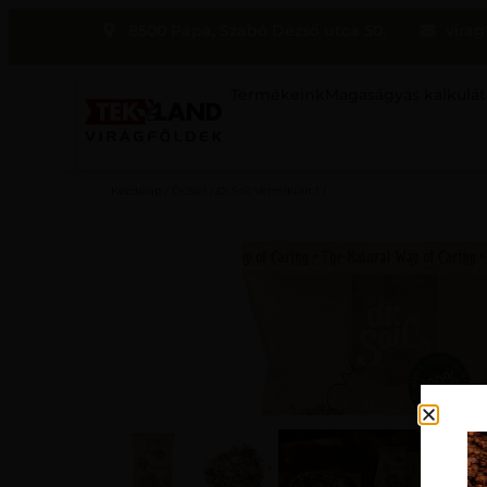
8500 Pápa, Szabó Dezső utca 50.
virag
Termékeink
Magaságyás kalkulát
Kezdőlap
/
Dr.Soil
/ Dr.Soil Vermikulit 1 l