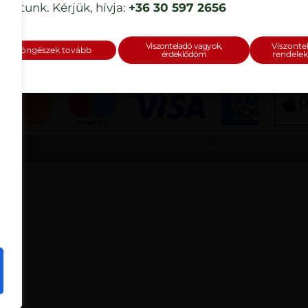
Kapcsolat
tosítunk. Kérjük, hívja:
+36 30 597 2656
Viszonteladó vagyok,
Viszonte
Böngészek tovább
érdeklődöm
rendelek
Általános Szerződési Feltételek
Adatkezelés