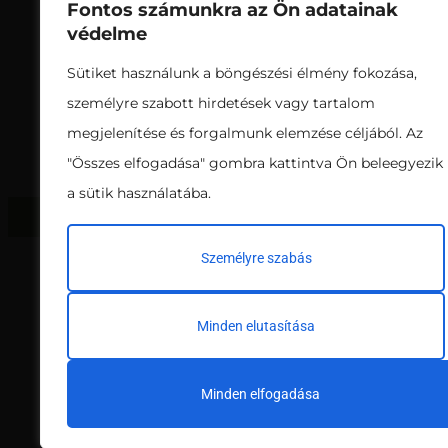
kategóriás termesztőközegek
Fontos számunkra az Ön adatainak
biz
gyártásával és értékesítésével.
védelme
Sütiket használunk a böngészési élmény fokozása,
személyre szabott hirdetések vagy tartalom
megjelenítése és forgalmunk elemzése céljából. Az
"Összes elfogadása" gombra kattintva Ön beleegyezik
a sütik használatába.
© 2023 Tekland. Minden jog fenntartva.
Személyre szabás
Minden elutasítása
Minden elfogadása