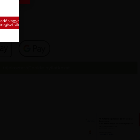
ladó vagyok,
/regisztrálok
i tájékoztató
Cookie nyilatkozat