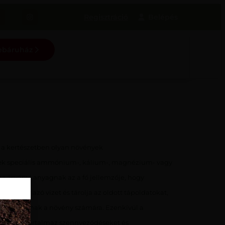
Regisztráció
webáruház
k a kertészetben olyan növények
ek speciális ammónium-, kálium-, magnézium- vagy
z ásványi anyagnak az a fő jellemzője, hogy
ből származó vizet és tárolja az oldott tápoldatokat,
hetővé válnak a növény számára. Ezenkívül a
ést. Nem tartalmaz szennyeződéseket és