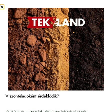
Kezdőlap
/
Virágföldek
/
Balkon virágföldek
/ Tek-Land Balkon földkeverék 5 l
Viszonteladóként érdeklődik?
Kertészetek, gazdaboltok, barkácsáruházak,