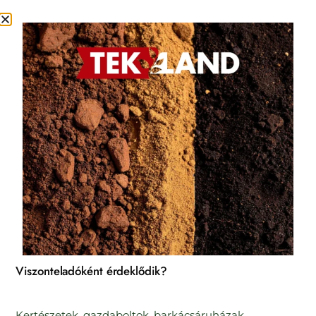
Kezdőlap
/
Virágföldek
/
Balkon virágföldek
/ Tek-Land Balkonföld 50 l
Viszonteladóként érdeklődik?
Kertészetek, gazdaboltok, barkácsáruházak,