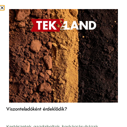
Kezdőlap
/
Talajtakarók
/ Tek-Land Fenyőkéreg 50 l
Viszonteladóként érdeklődik?
Kertészetek, gazdaboltok, barkácsáruházak,