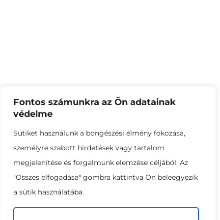
gyártásával és értékesítésével.
Menüpontok
Termékkategóriák
Kezdőlap
Tek-Land termékeink
Bemutatkozás
Landforce termékeink
Termékeink
Dr.Soil termékeink
Fontos számunkra az Ön adatainak
Kertészeti blog
Big-bag
védelme
Kapcsolat
Sütiket használunk a böngészési élmény fokozása,
személyre szabott hirdetések vagy tartalom
Kapcsolat
megjelenítése és forgalmunk elemzése céljából. Az
"Összes elfogadása" gombra kattintva Ön beleegyezik
Talajerőgazdálkodási Kft.
a sütik használatába.
8500 Pápa, Szabó Dezső utca 50.
+36 30 597 2656