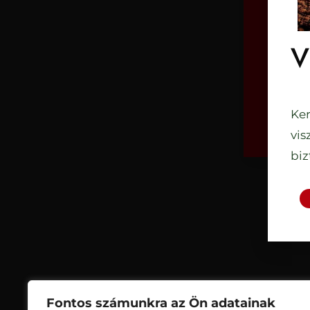
V
Ker
vis
biz
Fontos számunkra az Ön adatainak