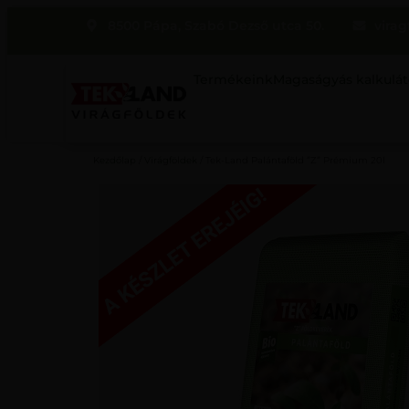
8500 Pápa, Szabó Dezső utca 50.
virag
Termékeink
Magaságyás kalkulát
Kezdőlap
/
Virágföldek
/ Tek-Land Palántaföld ”Z” Prémium 20l