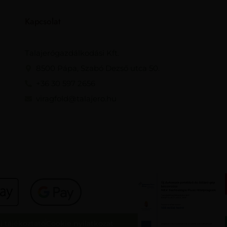
Kapcsolat
Talajerőgazdálkodási Kft.
8500 Pápa, Szabó Dezső utca 50.
+36 30 597 2656
viragfold@talajero.hu
i tájékoztató
Cookie nyilatkozat