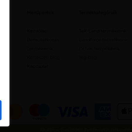
Menüpontok
Termékkategóriák
Kezdőlap
Tek-Land termékeink
Bemutatkozás
Landforce termékeink
Termékeink
Dr.Soil termékeink
Kertészeti blog
Big-bag
Kapcsolat
Általános Szerződési Feltételek
Adatkezelés