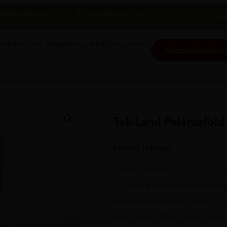
fold@talajero.hu
+36 30 597 2656
or
Kertészeti blog
Bemutatkozás
Kapcsolat
Viszonteladói 
Tek-Land Palántaföl
KIFUTÓ TERMÉK!
A TEK-LAND BIO prémium palántafö
Nyugodt szívvel mondhatjuk, palán
hálás feladat, minden nap egy új 
gondoskodni róluk, gyönyörködni a