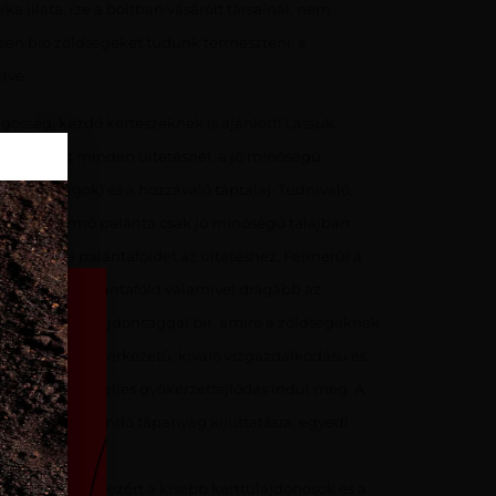
a illata, íze a boltban vásárolt társainál, nem
esen bio zöldségeket tudunk termeszteni, a
tve.
sség, kezdő kertészeknek is ajánlott! Lássuk,
sabb, mint minden ültetésnél, a jó minőségű
ldségmagok) és a hozzávaló táptalaj. Tudnivaló,
égesen termő palánta csak jó minőségű talajban
ezzünk be palántaföldet az ültetéshez. Felmerül a
virágföld. A palántaföld valamivel drágább az
zámtalan jó tulajdonsággal bír, amire a zöldségeknek
zött lazább szerkezetű, kiváló vízgazdálkodású és
 melyben erőteljes gyökérzetfejlődés indul meg. A
cs szükség állandó tápanyag kijuttatásra, egyedi
is megoldható, ezért a kisebb kerttulajdonosok és a