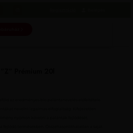
Regisztráció
webáruház
d ”Z” Prémium 20l
ld az eredményes bio palántanevelés előfeltétele.
tákat nevelni izgalmas elfoglaltság. Kifejezetten
élmény nyomon követni a palánták fejlődését,
 fejlődő termésekben. Összehasonlíthatatlan a saját