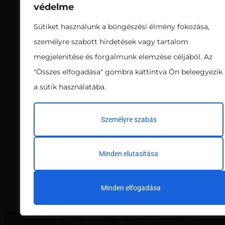
védelme
Sütiket használunk a böngészési élmény fokozása,
személyre szabott hirdetések vagy tartalom
megjelenítése és forgalmunk elemzése céljából. Az
"Összes elfogadása" gombra kattintva Ön beleegyezik
Több üzleti terület közül a virágföld
a sütik használatába.
üzletág 20 éve foglalkozik közép-felső
kategóriás termesztőközegek
Személyre szabás
gyártásával és értékesítésével.
Minden elutasítása
Minden elfogadása
© 2023 Tekland. Minden jog fenntartva.