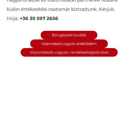
külön értékesítési csatornát biztosítunk. Kérjük,
hívja:
+36 30 597 2656
Böngészek tovább
Viszonteladó vagyok, érdeklődöm
Viszonteladó vagyok, rendelek/regisztrálok
Dr.Soil Fenyőkéreg
Dr.Soil Cymbidium &
humusz 1 l
Pseudobulben orchidea
szubsztrát 1 l
Megnézem
Megnézem