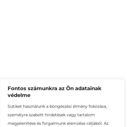
Több üzleti terület közül a virágföld üzletág 20 éve
foglalkozik közép-felső kategóriás termesztőközegek
gyártásával és értékesítésével.
Menüpontok
Termékkategóriák
Kezdőlap
Tek-Land termékeink
Bemutatkozás
Landforce termékeink
Fontos számunkra az Ön adatainak
Termékeink
Dr.Soil termékeink
védelme
Kertészeti blog
Big-bag
Sütiket használunk a böngészési élmény fokozása,
Kapcsolat
személyre szabott hirdetések vagy tartalom
megjelenítése és forgalmunk elemzése céljából. Az
Kapcsolat